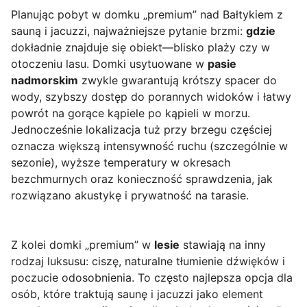
Planując pobyt w domku „premium” nad Bałtykiem z
sauną i jacuzzi, najważniejsze pytanie brzmi:
gdzie
dokładnie znajduje się obiekt—blisko plaży czy w
otoczeniu lasu. Domki usytuowane w
pasie
nadmorskim
zwykle gwarantują krótszy spacer do
wody, szybszy dostęp do porannych widoków i łatwy
powrót na gorące kąpiele po kąpieli w morzu.
Jednocześnie lokalizacja tuż przy brzegu częściej
oznacza większą intensywność ruchu (szczególnie w
sezonie), wyższe temperatury w okresach
bezchmurnych oraz konieczność sprawdzenia, jak
rozwiązano akustykę i prywatność na tarasie.
Z kolei domki „premium” w
lesie
stawiają na inny
rodzaj luksusu: ciszę, naturalne tłumienie dźwięków i
poczucie odosobnienia. To często najlepsza opcja dla
osób, które traktują saunę i jacuzzi jako element