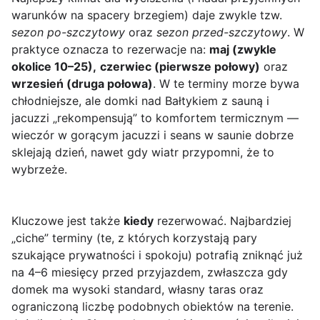
warunków na spacery brzegiem) daje zwykle tzw.
sezon po-szczytowy
oraz
sezon przed-szczytowy
. W
praktyce oznacza to rezerwacje na:
maj (zwykle
okolice 10–25),
czerwiec (pierwsze połowy)
oraz
wrzesień (druga połowa)
. W te terminy morze bywa
chłodniejsze, ale domki nad Bałtykiem z sauną i
jacuzzi „rekompensują” to komfortem termicznym —
wieczór w gorącym jacuzzi i seans w saunie dobrze
sklejają dzień, nawet gdy wiatr przypomni, że to
wybrzeże.
Kluczowe jest także
kiedy
rezerwować. Najbardziej
„ciche” terminy (te, z których korzystają pary
szukające prywatności i spokoju) potrafią zniknąć już
na 4–6 miesięcy przed przyjazdem, zwłaszcza gdy
domek ma wysoki standard, własny taras oraz
ograniczoną liczbę podobnych obiektów na terenie.