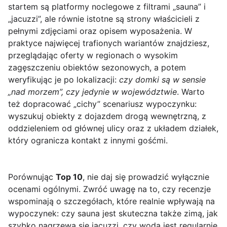
startem są platformy noclegowe z filtrami „sauna” i
„jacuzzi”, ale równie istotne są strony właścicieli z
pełnymi zdjęciami oraz opisem wyposażenia. W
praktyce najwięcej trafionych wariantów znajdziesz,
przeglądając oferty w regionach o wysokim
zagęszczeniu obiektów sezonowych, a potem
weryfikując je po lokalizacji:
czy domki są w sensie
„nad morzem”, czy jedynie w województwie
. Warto
też dopracować „cichy” scenariusz wypoczynku:
wyszukuj obiekty z dojazdem drogą wewnętrzną, z
oddzieleniem od głównej ulicy oraz z układem działek,
który ogranicza kontakt z innymi gośćmi.
Porównując
Top 10
, nie daj się prowadzić wyłącznie
ocenami ogólnymi. Zwróć uwagę na to, czy recenzje
wspominają o szczegółach, które realnie wpływają na
wypoczynek: czy sauna jest skuteczna także zimą, jak
szybko nagrzewa się jacuzzi, czy woda jest regularnie