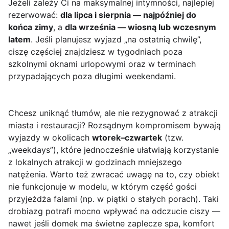
Jeżeli zależy Ci na maksymalnej intymności, najlepiej
rezerwować:
dla lipca i sierpnia — najpóźniej do
końca zimy
, a
dla września — wiosną lub wczesnym
latem
. Jeśli planujesz wyjazd „na ostatnią chwilę”,
ciszę częściej znajdziesz w tygodniach poza
szkolnymi oknami urlopowymi oraz w terminach
przypadających poza długimi weekendami.
Chcesz uniknąć tłumów, ale nie rezygnować z atrakcji
miasta i restauracji? Rozsądnym kompromisem bywają
wyjazdy w okolicach
wtorek–czwartek
(tzw.
„weekdays”), które jednocześnie ułatwiają korzystanie
z lokalnych atrakcji w godzinach mniejszego
natężenia. Warto też zwracać uwagę na to, czy obiekt
nie funkcjonuje w modelu, w którym część gości
przyjeżdża falami (np. w piątki o stałych porach). Taki
drobiazg potrafi mocno wpływać na odczucie ciszy —
nawet jeśli domek ma świetne zaplecze spa, komfort