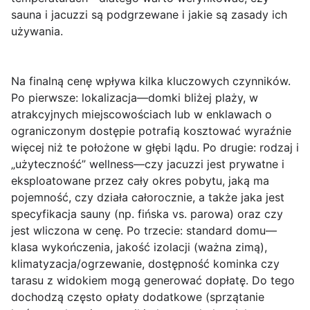
sauna i jacuzzi są podgrzewane i jakie są zasady ich
używania.
Na finalną cenę wpływa kilka kluczowych czynników.
Po pierwsze: lokalizacja
—domki bliżej plaży, w
atrakcyjnych miejscowościach lub w enklawach o
ograniczonym dostępie potrafią kosztować wyraźnie
więcej niż te położone w głębi lądu.
Po drugie: rodzaj i
„użyteczność” wellness
—czy jacuzzi jest prywatne i
eksploatowane przez cały okres pobytu, jaką ma
pojemność, czy działa całorocznie, a także jaka jest
specyfikacja sauny (np. fińska vs. parowa) oraz czy
jest wliczona w cenę.
Po trzecie: standard domu
—
klasa wykończenia, jakość izolacji (ważna zimą),
klimatyzacja/ogrzewanie, dostępność kominka czy
tarasu z widokiem mogą generować dopłatę. Do tego
dochodzą często
opłaty dodatkowe
(sprzątanie