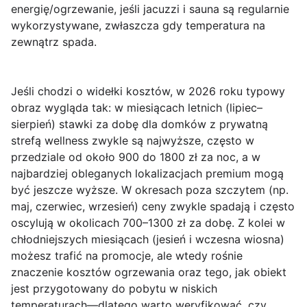
energię/ogrzewanie, jeśli jacuzzi i sauna są regularnie
wykorzystywane, zwłaszcza gdy temperatura na
zewnątrz spada.
Jeśli chodzi o
widełki kosztów
, w 2026 roku typowy
obraz wygląda tak: w miesiącach letnich (lipiec–
sierpień) stawki za dobę dla domków z prywatną
strefą wellness zwykle są najwyższe, często w
przedziale od około
900 do 1800 zł
za noc, a w
najbardziej obleganych lokalizacjach premium mogą
być jeszcze wyższe. W okresach poza szczytem (np.
maj, czerwiec, wrzesień) ceny zwykle spadają i często
oscylują w okolicach
700–1300 zł
za dobę. Z kolei w
chłodniejszych miesiącach (jesień i wczesna wiosna)
możesz trafić na promocje, ale wtedy rośnie
znaczenie kosztów ogrzewania oraz tego, jak obiekt
jest przygotowany do pobytu w niskich
temperaturach—dlatego warto weryfikować, czy