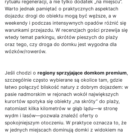
rytuału regeneracji, a nie tylko dodatek „na miejscu”.
Warto jednak pamiętać o praktycznych aspektach
dojazdu: drogi do obiektu mogą być węższe, a w
weekendy i podczas intensywnych opadów różnić się
warunkami przejazdu. W recenzjach gości przewija się
wtedy temat parkingu, skrótów pieszych do plaży
oraz tego, czy droga do domku jest wygodna dla
wózków/rowerów.
Jeśli chodzi o
regiony sprzyjające domkom premium
,
szczególnie często wybierane są okolice tam, gdzie
łatwo połączyć bliskość natury z dobrym dojazdem: w
pasie nadmorskim w rejonach wokół największych
kurortów spotyka się obiekty „na skróty” do plaży,
natomiast kilka kilometrów w głąb lądu—w stronę
wydm i lasów—pozwala znaleźć oferty o
spokojniejszym otoczeniu. W praktyce oznacza to, że
w jednych miejscach dominują domki z widokiem na