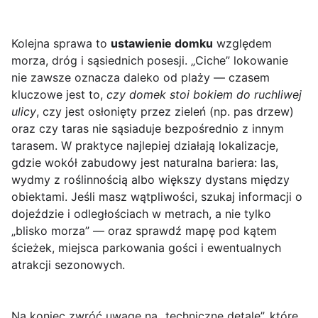
Kolejna sprawa to
ustawienie domku
względem
morza, dróg i sąsiednich posesji. „Ciche” lokowanie
nie zawsze oznacza daleko od plaży — czasem
kluczowe jest to,
czy domek stoi bokiem do ruchliwej
ulicy
, czy jest osłonięty przez zieleń (np. pas drzew)
oraz czy taras nie sąsiaduje bezpośrednio z innym
tarasem. W praktyce najlepiej działają lokalizacje,
gdzie wokół zabudowy jest naturalna bariera: las,
wydmy z roślinnością albo większy dystans między
obiektami. Jeśli masz wątpliwości, szukaj informacji o
dojeździe i odległościach w metrach, a nie tylko
„blisko morza” — oraz sprawdź mapę pod kątem
ścieżek, miejsca parkowania gości i ewentualnych
atrakcji sezonowych.
Na koniec zwróć uwagę na „techniczne detale”, które