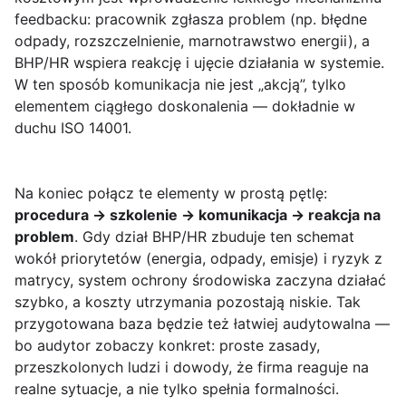
feedbacku: pracownik zgłasza problem (np. błędne
odpady, rozszczelnienie, marnotrawstwo energii), a
BHP/HR wspiera reakcję i ujęcie działania w systemie.
W ten sposób komunikacja nie jest „akcją”, tylko
elementem ciągłego doskonalenia — dokładnie w
duchu ISO 14001.
Na koniec połącz te elementy w prostą pętlę:
procedura → szkolenie → komunikacja → reakcja na
problem
. Gdy dział BHP/HR zbuduje ten schemat
wokół priorytetów (energia, odpady, emisje) i ryzyk z
matrycy, system ochrony środowiska zaczyna działać
szybko, a koszty utrzymania pozostają niskie. Tak
przygotowana baza będzie też łatwiej audytowalna —
bo audytor zobaczy konkret: proste zasady,
przeszkolonych ludzi i dowody, że firma reaguje na
realne sytuacje, a nie tylko spełnia formalności.