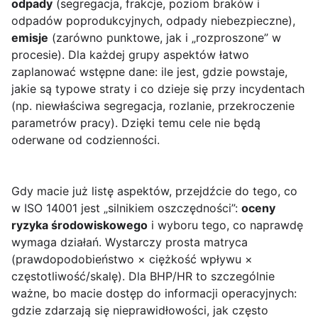
odpady
(segregacja, frakcje, poziom braków i
odpadów poprodukcyjnych, odpady niebezpieczne),
emisje
(zarówno punktowe, jak i „rozproszone” w
procesie). Dla każdej grupy aspektów łatwo
zaplanować wstępne dane: ile jest, gdzie powstaje,
jakie są typowe straty i co dzieje się przy incydentach
(np. niewłaściwa segregacja, rozlanie, przekroczenie
parametrów pracy). Dzięki temu cele nie będą
oderwane od codzienności.
Gdy macie już listę aspektów, przejdźcie do tego, co
w ISO 14001 jest „silnikiem oszczędności”:
oceny
ryzyka środowiskowego
i wyboru tego, co naprawdę
wymaga działań. Wystarczy prosta matryca
(prawdopodobieństwo × ciężkość wpływu ×
częstotliwość/skalę). Dla BHP/HR to szczególnie
ważne, bo macie dostęp do informacji operacyjnych:
gdzie zdarzają się nieprawidłowości, jak często