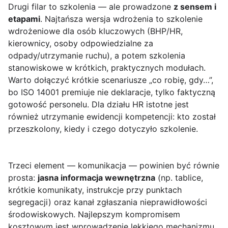
Drugi filar to szkolenia — ale prowadzone
z sensem i
etapami
. Najtańsza wersja wdrożenia to szkolenie
wdrożeniowe dla osób kluczowych (BHP/HR,
kierownicy, osoby odpowiedzialne za
odpady/utrzymanie ruchu), a potem szkolenia
stanowiskowe w krótkich, praktycznych modułach.
Warto dołączyć krótkie scenariusze „co robię, gdy…”,
bo ISO 14001 premiuje nie deklaracje, tylko faktyczną
gotowość personelu. Dla działu HR istotne jest
również utrzymanie ewidencji kompetencji: kto został
przeszkolony, kiedy i czego dotyczyło szkolenie.
Trzeci element — komunikacja — powinien być równie
prosta:
jasna informacja wewnętrzna
(np. tablice,
krótkie komunikaty, instrukcje przy punktach
segregacji) oraz kanał zgłaszania nieprawidłowości
środowiskowych. Najlepszym kompromisem
kosztowym jest wprowadzenie lekkiego mechanizmu