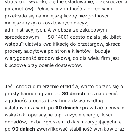
straty (np. wycieki, błędne składowanie, przekroczenia
parametrów). Pełniejsza zgodność z przepisami
przekłada się na mniejszą liczbę niezgodności i
mniejsze ryzyko kosztownych decyzji
administracyjnych. A w obszarze zakupowym i
sprzedażowym — ISO 14001 często działa jak „bilet
wstępu”: ułatwia kwalifikację do przetargów, skraca
procesy audytowe po stronie klientów i buduje
wiarygodność środowiskową, co dla wielu firm jest
kluczowe przy ocenie dostawców.
Jeśli chodzi o mierzenie efektów, warto oprzeć się o
prosty harmonogram: po
30 dniach
można ocenić
zgodność procesu (czy firma działa według
ustalonych zasad), po
60 dniach
sprawdzić pierwsze
wskaźniki operacyjne (np. zużycie energii, ilości
odpadów, liczba zgłoszeń i działań korygujących), a
po
90 dniach
zweryfikować stabilność wyników oraz