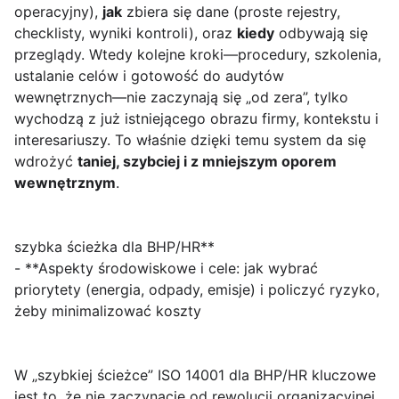
operacyjny),
jak
zbiera się dane (proste rejestry,
checklisty, wyniki kontroli), oraz
kiedy
odbywają się
przeglądy. Wtedy kolejne kroki—procedury, szkolenia,
ustalanie celów i gotowość do audytów
wewnętrznych—nie zaczynają się „od zera”, tylko
wychodzą z już istniejącego obrazu firmy, kontekstu i
interesariuszy. To właśnie dzięki temu system da się
wdrożyć
taniej, szybciej i z mniejszym oporem
wewnętrznym
.
szybka ścieżka dla BHP/HR**
- **Aspekty środowiskowe i cele: jak wybrać
priorytety (energia, odpady, emisje) i policzyć ryzyko,
żeby minimalizować koszty
W „szybkiej ścieżce” ISO 14001 dla BHP/HR kluczowe
jest to, że nie zaczynacie od rewolucji organizacyjnej,