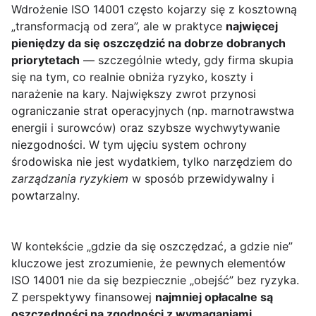
Wdrożenie ISO 14001 często kojarzy się z kosztowną
„transformacją od zera”, ale w praktyce
najwięcej
pieniędzy da się oszczędzić na dobrze dobranych
priorytetach
— szczególnie wtedy, gdy firma skupia
się na tym, co realnie obniża ryzyko, koszty i
narażenie na kary. Największy zwrot przynosi
ograniczanie strat operacyjnych (np. marnotrawstwa
energii i surowców) oraz szybsze wychwytywanie
niezgodności. W tym ujęciu system ochrony
środowiska nie jest wydatkiem, tylko narzędziem do
zarządzania ryzykiem
w sposób przewidywalny i
powtarzalny.
W kontekście „gdzie da się oszczędzać, a gdzie nie”
kluczowe jest zrozumienie, że pewnych elementów
ISO 14001 nie da się bezpiecznie „obejść” bez ryzyka.
Z perspektywy finansowej
najmniej opłacalne są
oszczędności na zgodności z wymaganiami