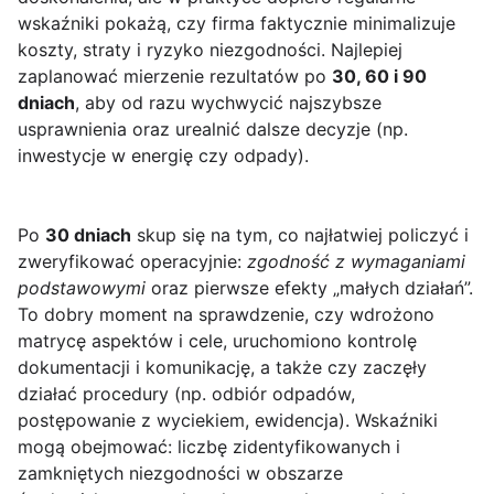
wskaźniki pokażą, czy firma faktycznie minimalizuje
koszty, straty i ryzyko niezgodności. Najlepiej
zaplanować mierzenie rezultatów po
30, 60 i 90
dniach
, aby od razu wychwycić najszybsze
usprawnienia oraz urealnić dalsze decyzje (np.
inwestycje w energię czy odpady).
Po
30 dniach
skup się na tym, co najłatwiej policzyć i
zweryfikować operacyjnie:
zgodność z wymaganiami
podstawowymi
oraz pierwsze efekty „małych działań”.
To dobry moment na sprawdzenie, czy wdrożono
matrycę aspektów i cele, uruchomiono kontrolę
dokumentacji i komunikację, a także czy zaczęły
działać procedury (np. odbiór odpadów,
postępowanie z wyciekiem, ewidencja). Wskaźniki
mogą obejmować: liczbę zidentyfikowanych i
zamkniętych niezgodności w obszarze