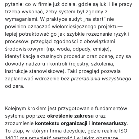
pytanie: co w firmie już działa, gdzie są luki i ile pracy
trzeba wykonać, żeby system był zgodny z
wymaganiami. W praktyce audyt „na start” nie
powinien oznaczać wielomiesięcznego projektu—
lepiej potraktować go jak szybkie rozeznanie ryzyk i
procesów: przegląd zgodności z obowiązkami
środowiskowymi (np. woda, odpady, emisje),
identyfikację aktualnych procedur oraz ocenę, czy są
dowody nadzoru i kontroli (rejestry, szkolenia,
instrukcje stanowiskowe). Taki przegląd pozwala
zaplanować wdrożenie
bez przerabiania wszystkiego
od zera.
Kolejnym krokiem jest przygotowanie fundamentów
systemu poprzez
określenie zakresu
oraz
zrozumienie
kontekstu organizacji
i
interesariuszy
.
To etap, w którym firma decyduje, gdzie realnie ISO
14001 ma przynieść wartość i w jakim obszarze