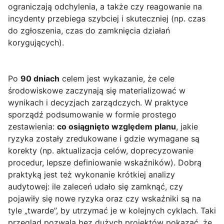
ograniczają odchylenia, a także czy reagowanie na
incydenty przebiega szybciej i skuteczniej (np. czas
do zgłoszenia, czas do zamknięcia działań
korygujących).
Po
90 dniach
celem jest wykazanie, że cele
środowiskowe zaczynają się materializować w
wynikach i decyzjach zarządczych. W praktyce
sporządź podsumowanie w formie prostego
zestawienia:
co osiągnięto względem planu
, jakie
ryzyka zostały zredukowane i gdzie wymagane są
korekty (np. aktualizacja celów, doprecyzowanie
procedur, lepsze definiowanie wskaźników). Dobrą
praktyką jest też wykonanie krótkiej analizy
audytowej: ile zaleceń udało się zamknąć, czy
pojawiły się nowe ryzyka oraz czy wskaźniki są na
tyle „twarde”, by utrzymać je w kolejnych cyklach. Taki
przegląd pozwala bez dużych projektów pokazać, że