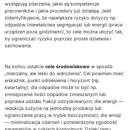
występują zdarzenia, jakie są kompetencje
pracowników i jakie procedury już działają. Jeśli
zidentyfikujecie, że największe ryzyko dotyczy np.
odpadów (niewłaściwa segregacja) lub energii (praca
urządzeń poza godzinami), to cele można ułożyć tak,
by ograniczać ryzyko poprzez proste działania i
zachowania.
Na końcu ustalcie
cele środowiskowe
w sposób
„mierzalny, ale lekki do wdrożenia”. Cel powinien mieć
wskaźnik, punkt odniesienia i horyzont (np.
kwartalny): dla odpadów może to być np.
zmniejszenie ilości odpadów zmieszanych lub
poprawa udziału frakcji odzyskiwanych; dla energii —
redukcja zużycia na jednostkę produkcji lub
ograniczenie pracy w trybie bezczynności; dla emisji
— minimalizacja zdarzeń i potwierdzona zgodność
parametrów w cyklach kontrolnych. Dzięki temu