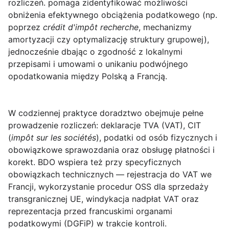
rozliczeń. pomaga zidentyfikować możliwości
obniżenia efektywnego obciążenia podatkowego (np.
poprzez
crédit d'impôt recherche
, mechanizmy
amortyzacji czy optymalizację struktury grupowej),
jednocześnie dbając o zgodność z lokalnymi
przepisami i umowami o unikaniu podwójnego
opodatkowania między Polską a Francją.
W codziennej praktyce doradztwo obejmuje pełne
prowadzenie rozliczeń: deklaracje TVA (VAT), CIT
(
impôt sur les sociétés
), podatki od osób fizycznych i
obowiązkowe sprawozdania oraz obsługę płatności i
korekt. BDO wspiera też przy specyficznych
obowiązkach technicznych — rejestracja do VAT we
Francji, wykorzystanie procedur OSS dla sprzedaży
transgranicznej UE, windykacja nadpłat VAT oraz
reprezentacja przed francuskimi organami
podatkowymi (DGFiP) w trakcie kontroli.