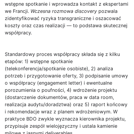
wstępne spotkanie i wprowadza kontakt z ekspertami
we Francji.
Wczesna rozmowa discovery
pozwala
zidentyfikować ryzyka transgraniczne i oszacować
koszty oraz czas realizacji — to podstawa skutecznej
współpracy.
Standardowy proces współpracy składa się z kilku
etapów:
1) wstępne spotkanie
(telekonferencja/spotkanie osobiste),
2) analiza
potrzeb i przygotowanie oferty
,
3) podpisanie umowy
o współpracy (engagement letter) i ewentualne
porozumienia o poufności
,
4) wdrożenie projektu
(dostarczenie dokumentów, praca w data room,
realizacja audytu/doradztwa) oraz
5) raport końcowy
i rekomendacje
wraz z planem wdrożeniowym. W
praktyce BDO zwykle wyznacza kierownika projektu,
przypisuje zespół wielojęzyczny i ustala kamienie
milowe z jasnymi deliverables.