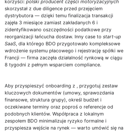
korzyści:
polski producent części motoryzacyjnych
skorzystał z due diligence przed przejęciem
dystrybutora — dzięki temu finalizacja transakcji
zajęła 3 miesiące zamiast zakładanych 6 i
zidentyfikowano oszczędności podatkowe przy
reorganizacji łańcucha dostaw. Inny case to
start-up
SaaS
, dla którego BDO przygotowało kompleksowe
wdrożenie systemu płacowego i rejestrację spółki we
Francji — firma zaczęła działalność rynkową w ciągu
8 tygodni z pełnym wsparciem compliance.
Aby przyspieszyć onboarding z , przygotuj zestaw
kluczowych dokumentów (umowy, sprawozdania
finansowe, struktura grupy), określ budżet i
oczekiwane terminy oraz poproś o referencje od
podobnych klientów.
Współpraca z lokalnym
zespołem BDO
minimalizuje ryzyko formalne i
przyspiesza wejście na rynek — warto umówić się na