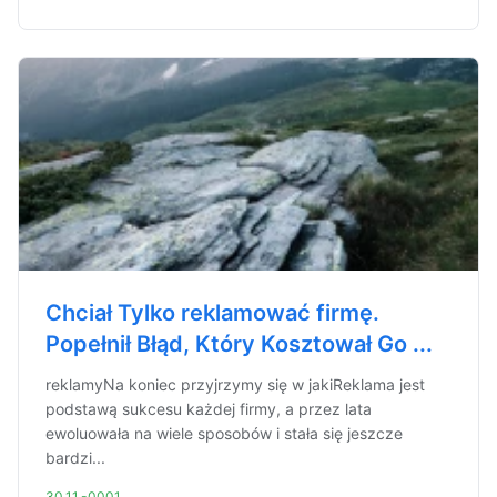
Chciał Tylko reklamować firmę.
Popełnił Błąd, Który Kosztował Go ...
reklamyNa koniec przyjrzymy się w jakiReklama jest
podstawą sukcesu każdej firmy, a przez lata
ewoluowała na wiele sposobów i stała się jeszcze
bardzi...
30.11.-0001