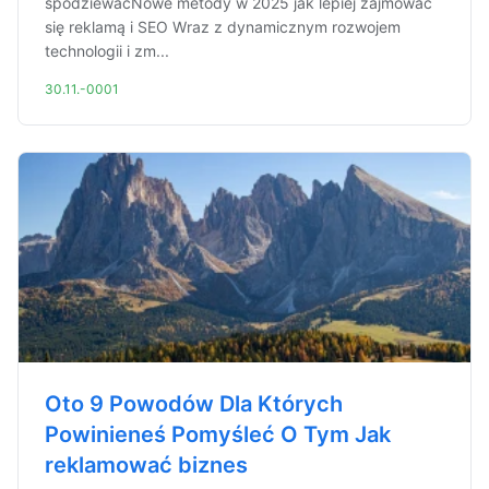
spodziewaćNowe metody w 2025 jak lepiej zajmować
się reklamą i SEO Wraz z dynamicznym rozwojem
technologii i zm...
30.11.-0001
Oto 9 Powodów Dla Których
Powinieneś Pomyśleć O Tym Jak
reklamować biznes