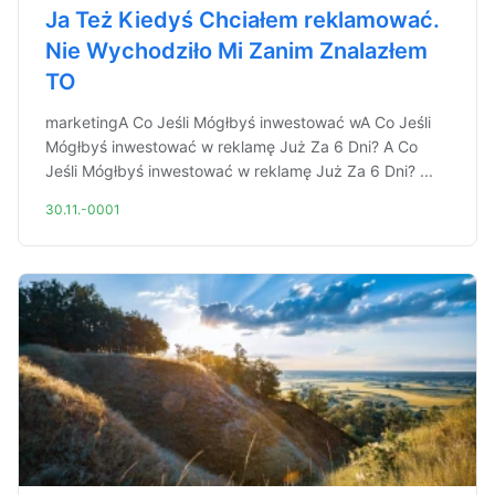
Ja Też Kiedyś Chciałem reklamować.
Nie Wychodziło Mi Zanim Znalazłem
TO
marketingA Co Jeśli Mógłbyś inwestować wA Co Jeśli
Mógłbyś inwestować w reklamę Już Za 6 Dni? A Co
Jeśli Mógłbyś inwestować w reklamę Już Za 6 Dni? ...
30.11.-0001