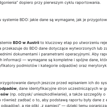
gonienia” dopiero przy pierwszym cyklu raportowania.
systemie BDO: jakie dane są wymagane, jak je przygotowa
ystemie
BDO w Austrii
to kluczowy etap po utworzeniu rejes
rma przekazuje do BDO dane dotyczące wytworzonych lub 
wiednimi dokumentami i parametrami operacyjnymi. Aby rap
h informacji — wymagane są kompletne i spójne dane, któ
tyfikatory podmiotów i kategorie odpadów) oraz merytoryki
 przygotowanie danych jeszcze przed wpisaniem ich do sy
 odpadów
, dane identyfikacyjne stron uczestniczących w
cesów
(np. odzysk/ unieszkodliwianie), a także szczegóły o i
 również zadbać o to, aby podstawą raportu były dane z
dpadów), a nie pliki „z pamięci” — dzięki temu ogranicza