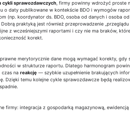
ch cykli sprawozdawczych
, firmy powinny wdrożyć proste 
ciu o daty publikowane w kontekście BDO i wymogów rapo
m (np. koordynator ds. BDO, osoba od danych i osoba od w
. Dobrą praktyką jest również przeprowadzenie „przegląd
jne z wcześniejszymi raportami i czy nie ma braków, które
konieczność korekt.
oprawne merytorycznie dane mogą wymagać korekty, gdy 
odności w strukturze raportu. Dlatego harmonogram powini
ż czas na
reakcję
— szybkie uzupełnienie brakujących infor
ję. Dzięki temu kolejne cykle sprawozdawcze będą realizo
spadnie.
ne firmy: integracja z gospodarką magazynową, ewidencj