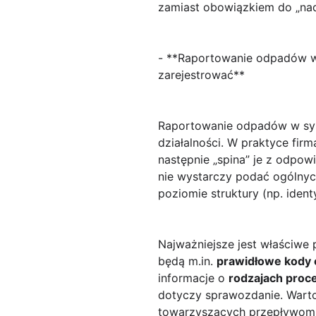
zamiast obowiązkiem do „nad
- **Raportowanie odpadów w 
zarejestrować**
Raportowanie odpadów w s
działalności. W praktyce fi
następnie „spina” je z odpo
nie wystarczy podać ogólnyc
poziomie struktury (np. iden
Najważniejsze jest właściwe
będą m.in.
prawidłowe kody
informacje o
rodzajach pro
dotyczy sprawozdanie. Warto
towarzyszących przepływom o