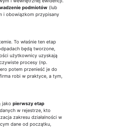
wym i wewnętrznej ewidencji.
wadzenie podmiotów
(lub
lom i obowiązkom przypisany
emie. To właśnie ten etap
a odpadach będą tworzone,
ności użytkownicy uzyskają
zywiste procesy (np.
piero potem przenieść je do
irma robi w praktyce, a tym,
ą jako
pierwszy etap
danych w rejestrze, kto
acja zakresu działalności w
jącym dane od początku,