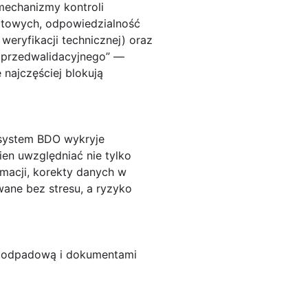
mechanizmy kontroli
rtowych, odpowiedzialność
eryfikacji technicznej) oraz
u przedwalidacyjnego” —
 najczęściej blokują
system BDO wykryje
en uwzględniać nie tylko
macji, korekty danych w
wane bez stresu, a ryzyko
ą odpadową i dokumentami