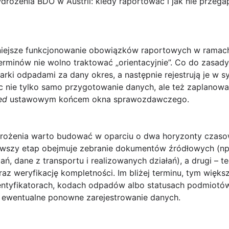
rożenia BDO w Austrii: kiedy raportować i jak nie przegap
óźniejsze funkcjonowanie obowiązków raportowych w rama
minów nie wolno traktować „orientacyjnie”. Co do zasady 
ki odpadami za dany okres, a następnie rejestrują je w 
ęc nie tylko samo przygotowanie danych, ale też zaplanowa
ed
ustawowym końcem okna sprawozdawczego.
rożenia warto budować w oparciu o dwa horyzonty czas
wszy etap obejmuje zebranie dokumentów źródłowych (np
ań, dane z transportu i realizowanych działań), a drugi – t
z weryfikację kompletności. Im bliżej terminu, tym więks
dentyfikatorach, kodach odpadów albo statusach podmiotów
i ewentualne ponowne zarejestrowanie danych.