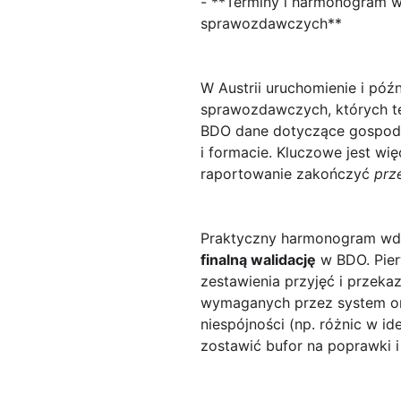
- **Terminy i harmonogram wd
sprawozdawczych**
W Austrii uruchomienie i p
sprawozdawczych, których ter
BDO dane dotyczące gospodar
i formacie. Kluczowe jest wi
raportowanie zakończyć
prz
Praktyczny harmonogram wd
finalną walidację
w BDO. Pier
zestawienia przyjęć i przekaz
wymaganych przez system ora
niespójności (np. różnic w i
zostawić bufor na poprawki 