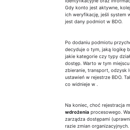
identyfikacyjne oraz inform
Gdy konto jest aktywne, kole
ich weryfikację, jeśli syste
jest dany podmiot w BDO.
Po dodaniu podmiotu przyc
decyduje o tym, jaką logikę 
jakie kategorie czy typy dzi
dostęp. Warto w tym miejsc
zbieranie, transport, odzysk 
ustawień w rejestrze BDO. Ta
co widnieje w .
Na koniec, choć rejestracja
wdrożenia
procesowego. Wart
zarządza dostępami (uprawni
razie zmian organizacyjnych