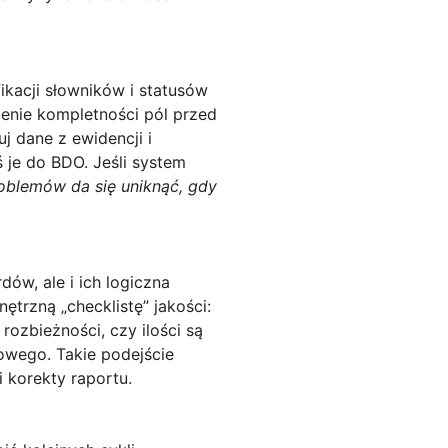
kacji słowników i statusów
enie kompletności pól przed
 dane z ewidencji i
je do BDO. Jeśli system
roblemów da się uniknąć, gdy
ów, ale i ich logiczna
trzną „checklistę” jakości:
ozbieżności, czy ilości są
owego. Takie podejście
 korekty raportu.