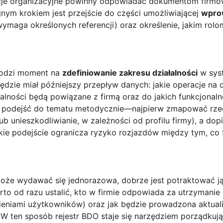
acje organizacyjne powinny odpowiadać dokumentom firmo
jnym krokiem jest przejście do części umożliwiającej
wpro
m wymaga określonych referencji) oraz określenie, jakim ro
hodzi moment na
zdefiniowanie zakresu działalności
w syst
będzie miał późniejszy przepływ danych: jakie operacje n
ałalności będą powiązane z firmą oraz do jakich funkcjonal
u podejść do tematu metodycznie—najpierw zmapować rzec
lub unieszkodliwianie, w zależności od profilu firmy), a do
kie podejście ogranicza ryzyko rozjazdów między tym, co f
 może wydawać się jednorazowa, dobrze jest potraktować j
o od razu ustalić, kto w firmie odpowiada za utrzymanie 
eniami użytkowników) oraz jak będzie prowadzona aktualiz
. W ten sposób rejestr BDO staje się narzędziem porządku