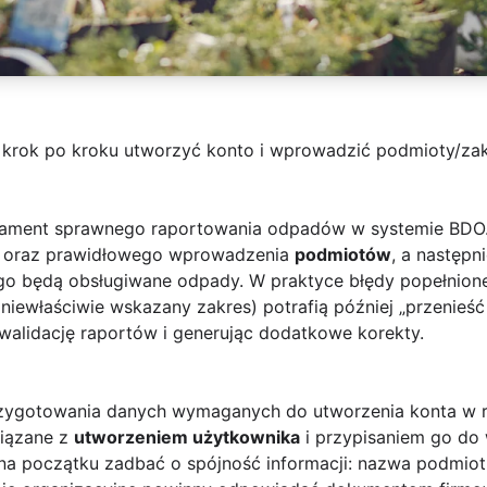
ak krok po kroku utworzyć konto i wprowadzić podmioty/zak
ndament sprawnego raportowania odpadów w systemie BDO.
oraz prawidłowego wprowadzenia
podmiotów
, a następn
go będą obsługiwane odpady. W praktyce błędy popełnione ju
niewłaściwie wskazany zakres) potrafią później „przenieść 
walidację raportów i generując dodatkowe korekty.
zygotowania danych wymaganych do utworzenia konta w re
wiązane z
utworzeniem użytkownika
i przypisaniem go do
 na początku zadbać o spójność informacji: nazwa podmiot