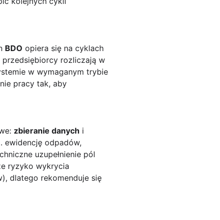
ić kolejnych cykli
ch
BDO
opiera się na cyklach
przedsiębiorcy rozliczają w
systemie w wymaganym trybie
nie pracy tak, aby
owe:
zbieranie danych
i
. ewidencję odpadów,
echniczne uzupełnienie pól
ze ryzyko wykrycia
), dlatego rekomenduje się