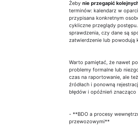
Żeby
nie przegapić kolejny
terminów: kalendarz w opar
przypisana konkretnym osobo
cykliczne przeglądy postępu
sprawdzenia, czy dane są spó
zatwierdzenie lub powodują 
Warto pamiętać, że nawet p
problemy formalne lub niezg
czas na raportowanie, ale te
źródłach i ponowną rejestrac
błędów i opóźnień znacząco 
- **BDO a procesy wewnętrz
przewozowymi**