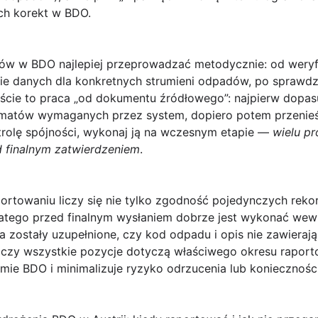
ch korekt w BDO.
rtów w BDO najlepiej przeprowadzać metodycznie: od weryfi
ie danych dla konkretnych strumieni odpadów, po sprawdz
cie to praca „od dokumentu źródłowego”: najpierw dopasuj
matów wymaganych przez system, dopiero potem przenieś 
trolę spójności, wykonaj ją na wczesnym etapie —
wielu p
 finalnym zatwierdzeniem
.
ortowaniu liczy się nie tylko zgodność pojedynczych rekord
atego przed finalnym wysłaniem dobrze jest wykonać wewnę
zostały uzupełnione, czy kod odpadu i opis nie zawierają r
czy wszystkie pozycje dotyczą właściwego okresu raport
emie BDO i minimalizuje ryzyko odrzucenia lub konieczności