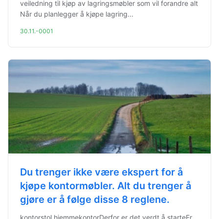
veiledning til kjøp av lagringsmøbler som vil forandre alt
Når du planlegger å kjøpe lagring...
30.11.-0001
Du trenger ikke være ekspert for å
kjøpe kontormøbler. Alt du trenger å
gjøre er å følge disse 8 reglene.
kontorstol hjemmekontorDerfor er det verdt å starteEr