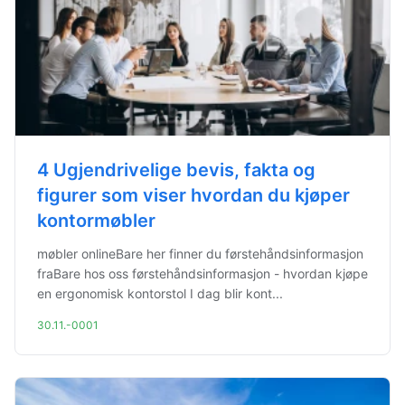
4 Ugjendrivelige bevis, fakta og
figurer som viser hvordan du kjøper
kontormøbler
møbler onlineBare her finner du førstehåndsinformasjon
fraBare hos oss førstehåndsinformasjon - hvordan kjøpe
en ergonomisk kontorstol I dag blir kont...
30.11.-0001