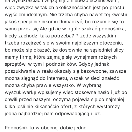
na wysokościach wiążą się z niebezpieczeństwem,
więc zwyżka w takich okolicznościach jest po prostu
wyjściem idealnym. Nie trzeba chyba nawet tej kwestii
jakoś specjalnie nikomu tłumaczyć, bo rozumie się to
samo przez się.Ale gdzie w ogóle szukać podnośnika,
kiedy zachodzi taka potrzeba? Przede wszystkim
trzeba rozejrzeć się w swoim najbliższym otoczeniu,
bo może się okazać, że dosłownie na sąsiedniej ulicy
mamy firmę, która zajmuję się wynajmem różnych
sprzętów, w tym i podnośników. Gdyby jednak
poszukiwania w realu okazały się bezowocne, zawsze
można sięgnąć do internetu, wszak w sieci znaleźć
można chyba prawie wszystko. W wybraną
wyszukiwarkę wpisujemy więc stosowne hasło i już po
chwili przed naszymi oczyma pojawia się co najmniej
kilka jeśli nie kilkanaście ofert, z których wystarczy
jedną najbardziej nam odpowiadającą i już.
Podnośnik to w obecnej dobie jedno