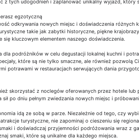
ć z tych udogodnień i zaplanować unikalny wyjazd, który 
ierasz egzotyczną
wość odkrywania nowych miejsc i doświadczenia różnych k
ystyczne takie jak zabytki historyczne, piękne krajobrazy
je się kluczowym elementem naszego doświadczenia.
ca dla podróżników w celu degustacji lokalnej kuchni i pot
ecjały, które są nie tylko smaczne, ale również pozwolą Ci
wymi potrawami w restauracjach serwujących dania przygot
eż skorzystać z noclegów oferowanych przez hotele lub 
ia sił po dniu pełnym zwiedzania nowych miejsc i próbowa
ronomia idą ze sobą w parze. Niezależnie od tego, czy wyb
trakcje turystyczne, nie zapominaj o cieszeniu się regiona
smaki i doświadczaj przyjemności podróżowania wraz z ga
znaj smaki, które są unikalne dla każdego miejsca.