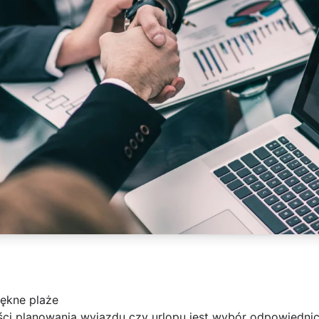
iękne plaże
ci planowania wyjazdu czy urlopu jest wybór odpowiednich