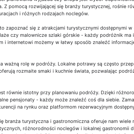
a. Z pomocą rozwijającej się branży turystycznej, rośnie r
uracjach i różnych rodzajach noclegów.
to zapoznać się z atrakcjami turystycznymi dostępnymi w
plaże czy malownicze szlaki górskie - każdy podróżnik ma i
om i internetowi możemy w łatwy sposób znaleźć informacj
 ważną rolę w podróży. Lokalne potrawy są często przepus
oferują rozmaite smaki i kuchnie świata, pozwalając podr
st równie istotny przy planowaniu podróży. Dzięki różno
lne pensjonaty - każdy może znaleźć coś dla siebie. Zama
kurencji na rynku oraz platformom rezerwacyjnym dostępny
ię branża turystyczna i gastronomiczna oferuje nam wiele
stycznych, różnorodności noclegów i lokalnej gastronomii 