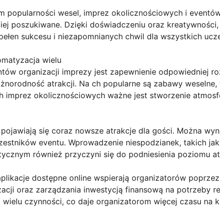
 popularności wesel, imprez okolicznościowych i eventów,
iej poszukiwane. Dzięki doświadczeniu oraz kreatywności, 
pełen sukcesu i niezapomnianych chwil dla wszystkich ucz
omatyzacja wielu
ów organizacji imprezy jest zapewnienie odpowiedniej ro
różnorodność atrakcji. Na ch popularne są zabawy weselne, 
imprez okolicznościowych ważne jest stworzenie atmosfery
 pojawiają się coraz nowsze atrakcje dla gości. Można wy
zestników eventu. Wprowadzenie niespodzianek, takich jak
tycznym również przyczyni się do podniesienia poziomu at
plikacje dostępne online wspierają organizatorów poprzez
izacji oraz zarządzania inwestycją finansową na potrzeby r
a wielu czynności, co daje organizatorom więcej czasu na 