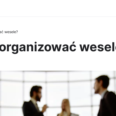
ać wesele?
zorganizować wese