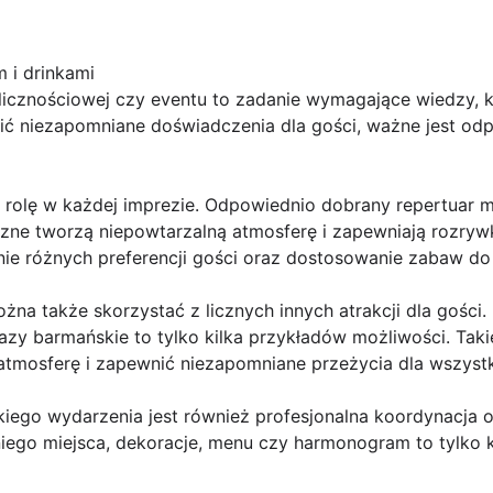
m i drinkami
licznościowej czy eventu to zadanie wymagające wiedzy, 
ić niezapomniane doświadczenia dla gości, ważne jest od
olę w każdej imprezie. Odpowiednio dobrany repertuar m
czne tworzą niepowtarzalną atmosferę i zapewniają rozry
nie różnych preferencji gości oraz dostosowanie zabaw do
żna także skorzystać z licznych innych atrakcji dla gości. 
kazy barmańskie to tylko kilka przykładów możliwości. Ta
mosferę i zapewnić niezapomniane przeżycia dla wszystk
kiego wydarzenia jest również profesjonalna koordynacja 
ego miejsca, dekoracje, menu czy harmonogram to tylko k